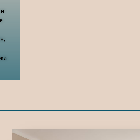
 и
е
н,
ажа