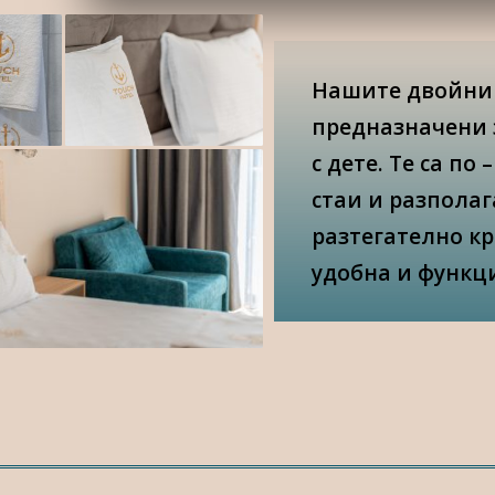
Нашите двойни 
предназначени 
с дете. Те са по
стаи и разполаг
разтегателно кр
удобна и функц