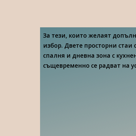
За тези, които желаят допъл
избор. Двете просторни стаи 
спалня и дневна зона с кухне
същевременно се радват на ус