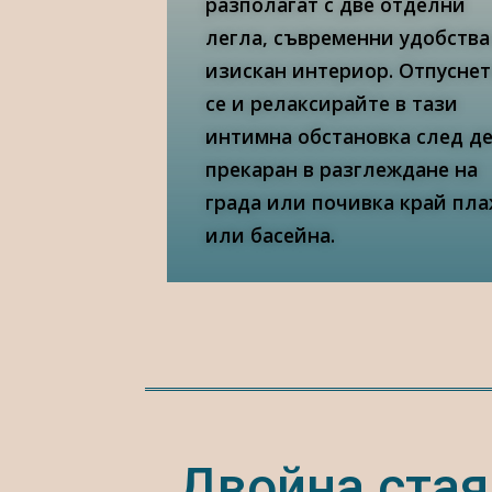
разполагат с две отделни
легла, съвременни удобства
изискан интериор. Отпуснет
се и релаксирайте в тази
интимна обстановка след де
прекаран в разглеждане на
града или почивка край пл
или басейна.
Двойна стая