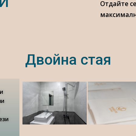
И
Отдайте се
максималн
Двойна стая
ни
ни
ези