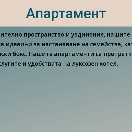
Апартамент
нително пространство и уединение, нашите
са идеални за настаняване на семейства, к
нски бокс. Нашите апартаменти са препратк
лугите и удобствата на луксозен хотел.